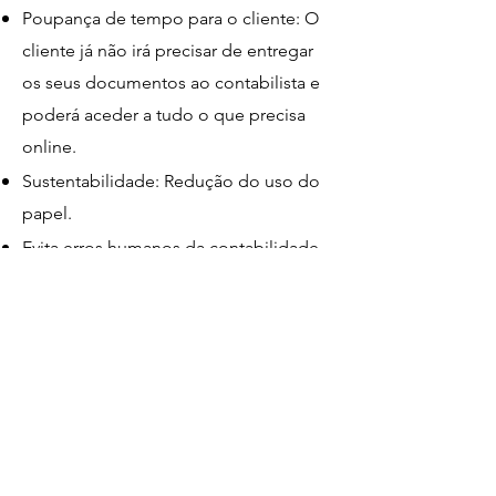
Poupança de tempo para o cliente: O
cliente já não irá precisar de entregar
os seus documentos ao contabilista e
poderá aceder a tudo o que precisa
online.
Sustentabilidade: Redução do uso do
papel.
Evita erros humanos da contabilidade
tradicional.
Entre em contato connosco hoje
mesmo e descubra como os
nossos serviços de contabilidade
podem impulsionar o sucesso do